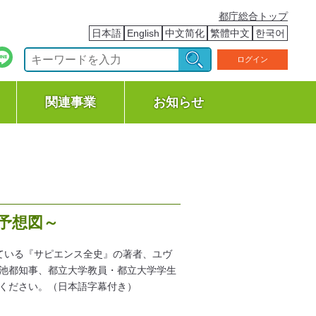
都庁総合トップ
日本語
English
中文简化
繁體中文
한국어
ログイン
関連事業
お知らせ
予想図～
っている『サピエンス全史』の著者、ユヴ
池都知事、都立大学教員・都立大学学生
ください。（日本語字幕付き）