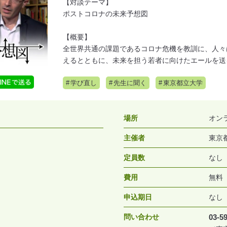
【対談テーマ】
ポストコロナの未来予想図
【概要】
全世界共通の課題であるコロナ危機を教訓に、人々
えるとともに、未来を担う若者に向けたエールを送
学び直し
先生に聞く
東京都立大学
場所
オン
主催者
東京
定員数
なし
費用
無料
申込期日
なし
問い合わせ
03-5