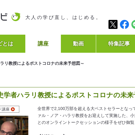
大人の学び直し、はじめる。
ビとは
講座
動画
特集記事
ラリ教授によるポストコロナの未来予想図～
史学者ハラリ教授によるポストコロナの未来
全世界で2,100万部を超える大ベストセラーとな
ド講座
ァル・ノア・ハラリ教授をお迎えして実施した、小
とのオンライントークセッションの様子をぜひ御覧