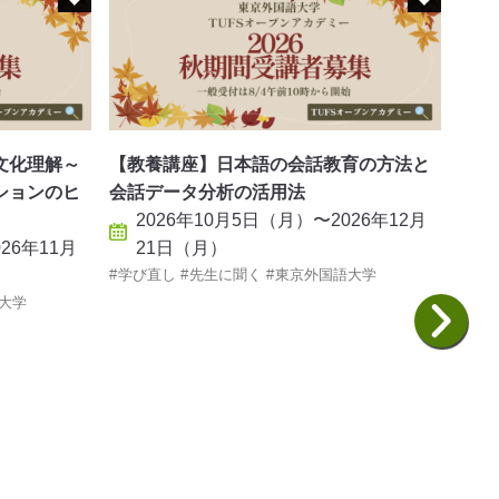
文化理解～
【教養講座】日本語の会話教育の方法と
【教
ションのヒ
会話データ分析の活用法
よる
2026年10月5日（月）〜2026年12月
2
26年11月
21日（月）
学び直し
先生に聞く
東京外国語大学
学び
大学