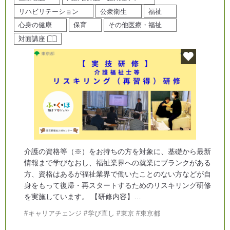
リハビリテーション
公衆衛生
福祉
心身の健康
保育
その他医療・福祉
対面講座
介護の資格等（※）をお持ちの方を対象に、基礎から最新
情報まで学びなおし、福祉業界への就業にブランクがある
方、資格はあるが福祉業界で働いたことのない方などが自
身をもって復帰・再スタートするためのリスキリング研修
を実施しています。 【研修内容】…
キャリアチェンジ
学び直し
東京
東京都