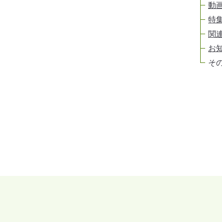
動
特
関
お
そ