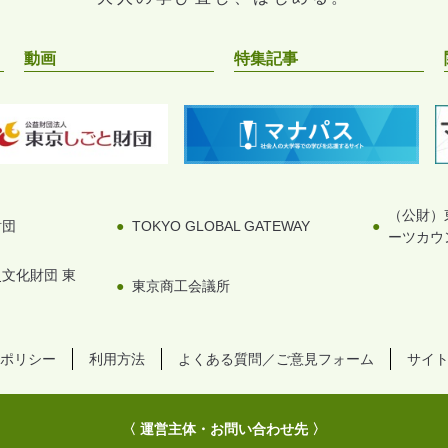
動画
特集記事
（公財）
財団
TOKYO GLOBAL GATEWAY
ーツカウ
文化財団 東
東京商工会議所
ポリシー
利用方法
よくある質問／ご意見フォーム
サイ
〈 運営主体・お問い合わせ先 〉