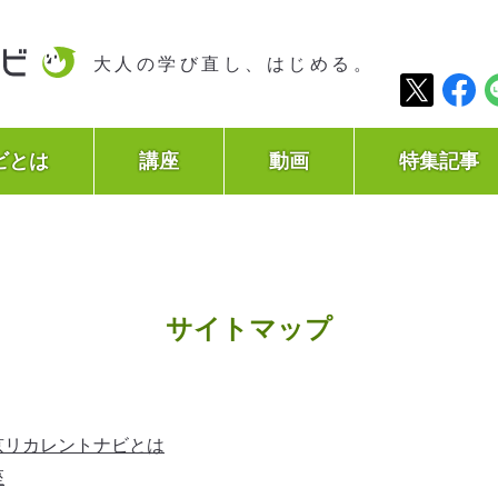
大人の学び直し、はじめる。
ビとは
講座
動画
特集記事
サイトマップ
京リカレントナビとは
座