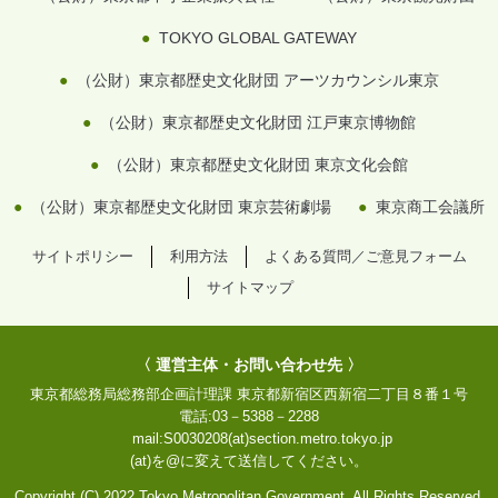
TOKYO GLOBAL GATEWAY
（公財）東京都歴史文化財団 アーツカウンシル東京
（公財）東京都歴史文化財団 江戸東京博物館
（公財）東京都歴史文化財団 東京文化会館
（公財）東京都歴史文化財団 東京芸術劇場
東京商工会議所
サイトポリシー
利用方法
よくある質問／ご意見フォーム
サイトマップ
〈 運営主体・お問い合わせ先 〉
東京都総務局総務部企画計理課
東京都新宿区西新宿二丁目８番１号
電話:
03－5388－2288
mail:
S0030208(at)section.metro.tokyo.jp
(at)を@に変えて送信してください。
Copyright (C) 2022 Tokyo Metropolitan Government. All Rights Reserved.