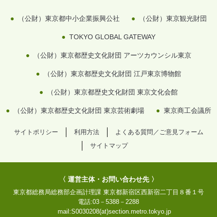
（公財）東京都中小企業振興公社
（公財）東京観光財団
TOKYO GLOBAL GATEWAY
（公財）東京都歴史文化財団 アーツカウンシル東京
（公財）東京都歴史文化財団 江戸東京博物館
（公財）東京都歴史文化財団 東京文化会館
（公財）東京都歴史文化財団 東京芸術劇場
東京商工会議所
サイトポリシー
利用方法
よくある質問／ご意見フォーム
サイトマップ
〈 運営主体・お問い合わせ先 〉
東京都総務局総務部企画計理課
東京都新宿区西新宿二丁目８番１号
電話:
03－5388－2288
mail:
S0030208(at)section.metro.tokyo.jp