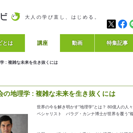
大人の学び直し、はじめる。
ビとは
講座
動画
特集記事
 : 複雑な未来を生き抜くには
の地理学 : 複雑な未来を生き抜くには
世界の今を解き明かす"地理学"とは？ 80億人の人
ペシャリスト パラグ・カンナ博士が世界を覆う"複