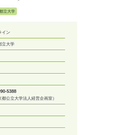
都立大学
ライン
都立大学
990-5388
京都公立大学法人経営企画室）