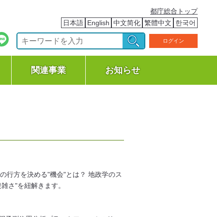
都庁総合トップ
日本語
English
中文简化
繁體中文
한국어
ログイン
関連事業
お知らせ
々の行方を決める"機会"とは？ 地政学のス
雑さ"を紐解きます。