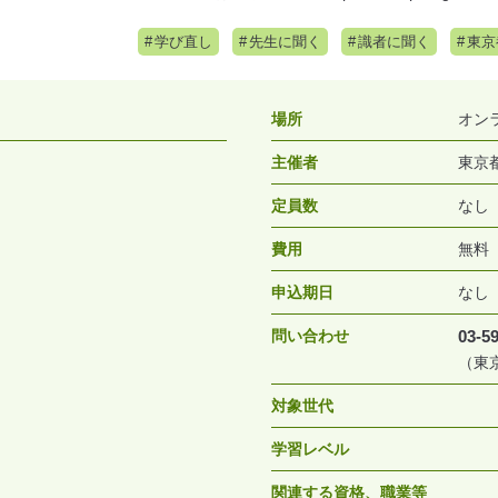
学び直し
先生に聞く
識者に聞く
東京
場所
オン
主催者
東京
定員数
なし
費用
無料
申込期日
なし
問い合わせ
03-5
（東
対象世代
学習レベル
関連する資格、職業等