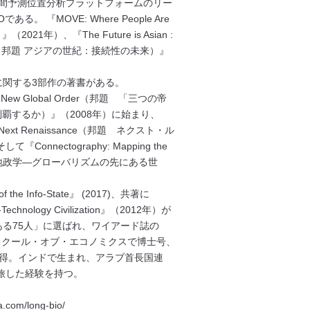
空間予測位置分析プラットフォームのリー
。 『MOVE: Where People Are
（2021年）、『The Future is Asian :
st Century（邦題 アジアの世紀：接続性の未来）』
未来に関する3部作の著書がある。
in the New Global Order（邦題 「三つの帝
覇するか）』（2008年）に始まり、
to the Next Renaissance（邦題 ネクスト・ル
nnectography: Mapping the
 「接続性」の地政学―グローバリズムの先にある世
 the Info-State』 (2017)、共著に
an-Technology Civilization』（2012年）が
ある75人」に選ばれ、ワイアード誌の
スクール・オブ・エコノミクスで博士号、
得。インドで生まれ、アラブ首長国連
旅した経験を持つ。
om/long-bio/