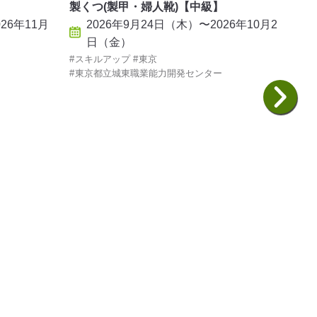
製くつ(製甲・婦人靴)【中級】
製く
26年11月
2026年9月24日（木）〜2026年10月2
2
日（金）
スキルアップ
東京
スキ
東京都立城東職業能力開発センター
東京