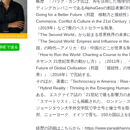
略歴 ：パラグ・カンナ氏は、AIを活用した地理
ディングカンパニーであるAlphaGeoの創設者兼CEOである
Going for a Better Future（邦題 移動力と接続性）』
Commerce, Conflict & Culture in the 21
（2019年）など7冊のベストセラーを執筆。
『The Second World』から始まる世界秩序の
『The Second World: Empires and Influence 
国」の時代―アメリカ・EU・中国のどこが世界を制
『How to Run the World: Charting a Course 
ネサンス 21世紀世界の動かし方）』（2011年）、そして『Co
Future of Global Civilization（邦題
界）』（2016年）で完結する。
そのほか、著書に『Technocracy in America：Rise of
『Hybrid Reality：Thriving in the Emerging Hum
ある。 エスクァイア誌の「21世紀で最も影響力の
「スマートリスト」にも掲載された。 ロンドン・
ジョージタウン大学外交学院で学士号と修士号を取
邦、ニューヨーク、ドイツで育ち、150カ国以上を
経歴の詳細はこちらから：https://www.paragkhanna.c