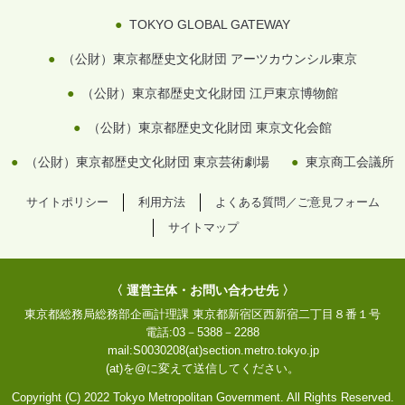
TOKYO GLOBAL GATEWAY
（公財）東京都歴史文化財団 アーツカウンシル東京
（公財）東京都歴史文化財団 江戸東京博物館
（公財）東京都歴史文化財団 東京文化会館
（公財）東京都歴史文化財団 東京芸術劇場
東京商工会議所
サイトポリシー
利用方法
よくある質問／ご意見フォーム
サイトマップ
〈 運営主体・お問い合わせ先 〉
東京都総務局総務部企画計理課
東京都新宿区西新宿二丁目８番１号
電話:
03－5388－2288
mail:
S0030208(at)section.metro.tokyo.jp
(at)を@に変えて送信してください。
Copyright (C) 2022 Tokyo Metropolitan Government. All Rights Reserved.