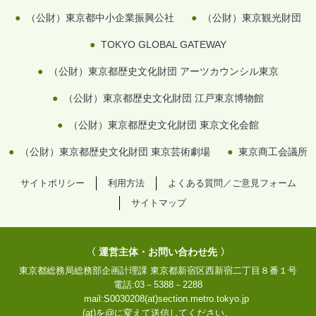
（公財）東京都中小企業振興公社
（公財）東京観光財団
TOKYO GLOBAL GATEWAY
（公財）東京都歴史文化財団 アーツカウンシル東京
（公財）東京都歴史文化財団 江戸東京博物館
（公財）東京都歴史文化財団 東京文化会館
（公財）東京都歴史文化財団 東京芸術劇場
東京商工会議所
サイトポリシー
利用方法
よくある質問／ご意見フォーム
サイトマップ
〈 運営主体・お問い合わせ先 〉
東京都総務局総務部企画計理課
東京都新宿区西新宿二丁目８番１号
電話:
03－5388－2288
mail:
S0030208(at)section.metro.tokyo.jp
(at)を@に変えて送信してください。