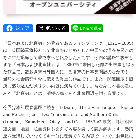
『日本および北直隷』の著者であるフォンブランク（1821～1895）
は、英国陸軍将校として北京をはじめとした中国での滞在を経たの
ちに早期退職して著述家へと転身した人です。今回の講座で教材と
する『日本および北直隷』は、1860年に来日した際の出来事を綴っ
た作品で、数多き来日外国人による幕末の日本見聞記のなかでも、
当時の社会情勢を今に伝える貴重な作品です。また、関連図版も随
所に盛り込んだ興味深い内容に満ちています。ちなみに本書の題に
ある『北直隷』とは、清朝の都である北京周辺を指す言葉です。
今回は本年度春講座に続き、Edward、 B. de.Fonblanque、 Niphon
and Pe-che-li; or、 Two Years in Japan and Northern China
(London、 Saunders、 Otley、 and Co、 1863.)の原文、邦訳や関
連文書、地図、絵画資料も交えて内容を楽しく読み解きます。春講
座を受講していなくても十分に理解できる内容ですので、お気軽に