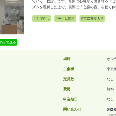
ていく「聴診」です。今回は心臓から出される「心
ズムを理解した上で、実際に「心臓の音」を聴く体
学び直し
先生に聞く
東京都立大学
場所
オン
主催者
東京
定員数
なし
費用
無料
申込期日
なし
問い合わせ
042-
（東