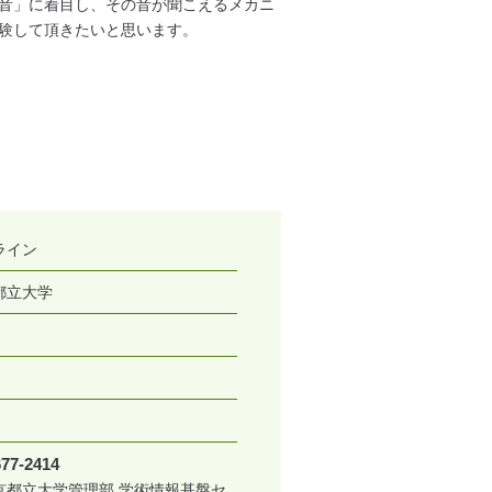
音」に着目し、その音が聞こえるメカニ
験して頂きたいと思います。
ライン
都立大学
677-2414
京都立大学管理部 学術情報基盤セ