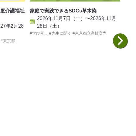
介護
年度介護福祉
家庭で実践できるSDGs草木染
2
2026年11月7日（土）〜2026年11月
27年2月28
28日（土）
スキ
学び直し
先生に聞く
東京都立産技高専
東京
東京都