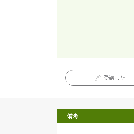
受講した
備考