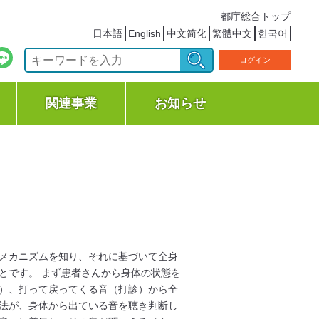
都庁総合トップ
日本語
English
中文简化
繁體中文
한국어
ログイン
関連事業
お知らせ
メカニズムを知り、それに基づいて全身
とです。 まず患者さんから身体の状態を
）、打って戻ってくる音（打診）から全
法が、身体から出ている音を聴き判断し