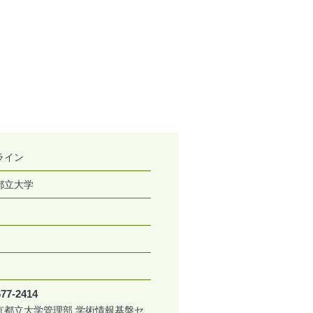
ライン
都立大学
677-2414
京都立大学管理部 学術情報基盤セ