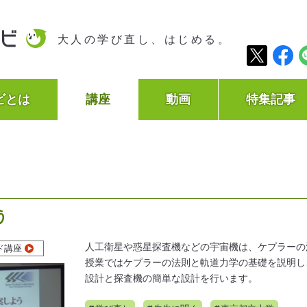
大人の学び直し、はじめる。
ビとは
講座
動画
特集記事
う
人工衛星や惑星探査機などの宇宙機は、ケプラーの
ド講座
授業ではケプラーの法則と軌道力学の基礎を説明し
設計と探査機の簡単な設計を行います。