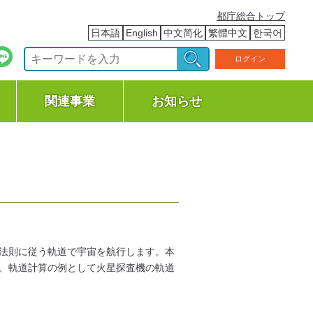
都庁総合トップ
日本語
English
中文简化
繁體中文
한국어
ログイン
関連事業
お知らせ
法則に従う軌道で宇宙を航行します。本
、軌道計算の例として火星探査機の軌道