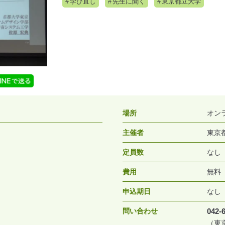
学び直し
先生に聞く
東京都立大学
場所
オン
主催者
東京
定員数
なし
費用
無料
申込期日
なし
問い合わせ
042-
（東