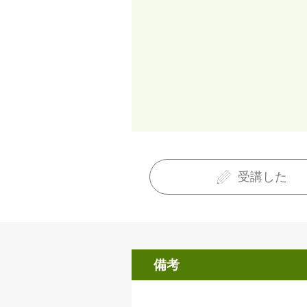
受講した
備考