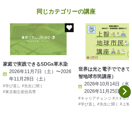
同じカテゴリーの講座
家庭で実践できるSDGs草木染
世界は光と電子でできて
2026年11月7日（土）〜2026
智地球市民講座）
年11月28日（土）
2026年10月14日（水
学び直し
先生に聞く
2026年11月25日（水
東京都立産技高専
キャリアチェンジ
スキルア
学び直し
先生に聞く
上智