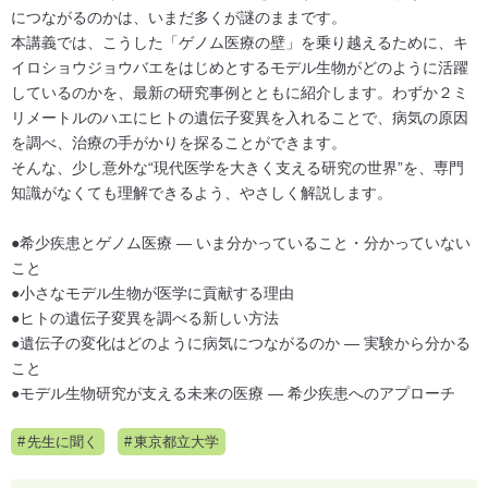
につながるのかは、いまだ多くが謎のままです。
本講義では、こうした「ゲノム医療の壁」を乗り越えるために、キ
イロショウジョウバエをはじめとするモデル生物がどのように活躍
しているのかを、最新の研究事例とともに紹介します。わずか２ミ
リメートルのハエにヒトの遺伝子変異を入れることで、病気の原因
を調べ、治療の手がかりを探ることができます。
そんな、少し意外な“現代医学を大きく支える研究の世界”を、専門
知識がなくても理解できるよう、やさしく解説します。
●希少疾患とゲノム医療 ― いま分かっていること・分かっていない
こと
●小さなモデル生物が医学に貢献する理由
●ヒトの遺伝子変異を調べる新しい方法
●遺伝子の変化はどのように病気につながるのか ― 実験から分かる
こと
●モデル生物研究が支える未来の医療 ― 希少疾患へのアプローチ
先生に聞く
東京都立大学