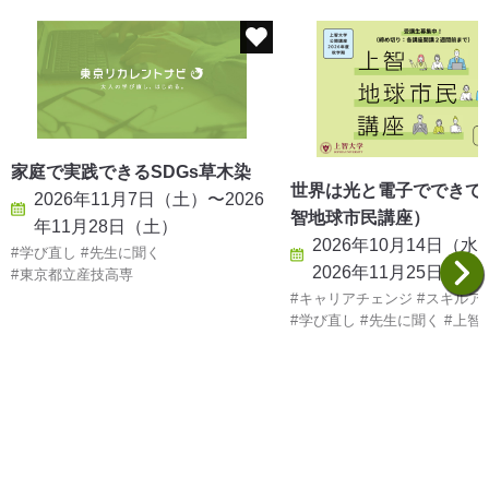
家庭で実践できるSDGs草木染
世界は光と電子でできて
2026年11月7日（土）〜2026
智地球市民講座）
年11月28日（土）
2026年10月14日（水
学び直し
先生に聞く
2026年11月25日（水
東京都立産技高専
キャリアチェンジ
スキルア
学び直し
先生に聞く
上智