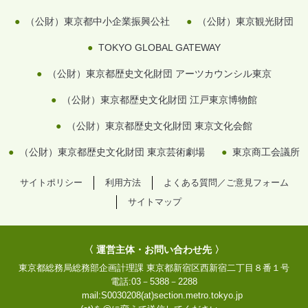
（公財）東京都中小企業振興公社
（公財）東京観光財団
TOKYO GLOBAL GATEWAY
（公財）東京都歴史文化財団 アーツカウンシル東京
（公財）東京都歴史文化財団 江戸東京博物館
（公財）東京都歴史文化財団 東京文化会館
（公財）東京都歴史文化財団 東京芸術劇場
東京商工会議所
サイトポリシー
利用方法
よくある質問／ご意見フォーム
サイトマップ
〈 運営主体・お問い合わせ先 〉
東京都総務局総務部企画計理課
東京都新宿区西新宿二丁目８番１号
電話:
03－5388－2288
mail:
S0030208(at)section.metro.tokyo.jp