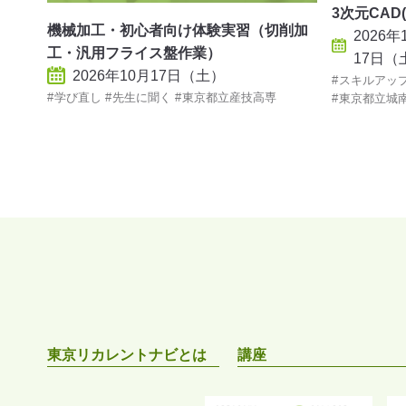
3次元CAD(
機械加工・初心者向け体験実習（切削加
2026
工・汎用フライス盤作業）
17日（
2026年10月17日（土）
スキルアッ
学び直し
先生に聞く
東京都立産技高専
東京都立城
東京リカレントナビとは
講座