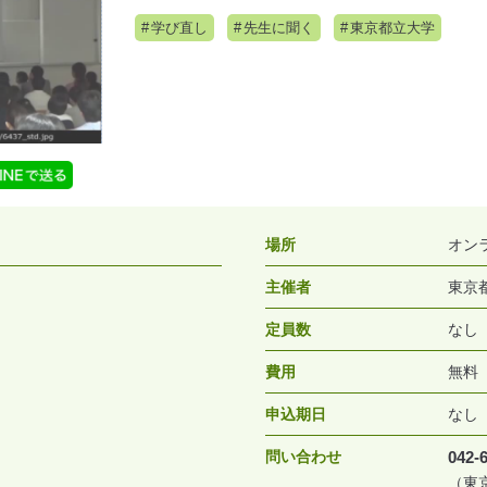
学び直し
先生に聞く
東京都立大学
場所
オン
主催者
東京
定員数
なし
費用
無料
申込期日
なし
問い合わせ
042-
（東