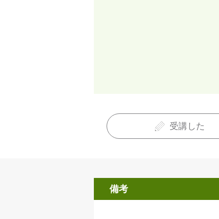
受講した
備考