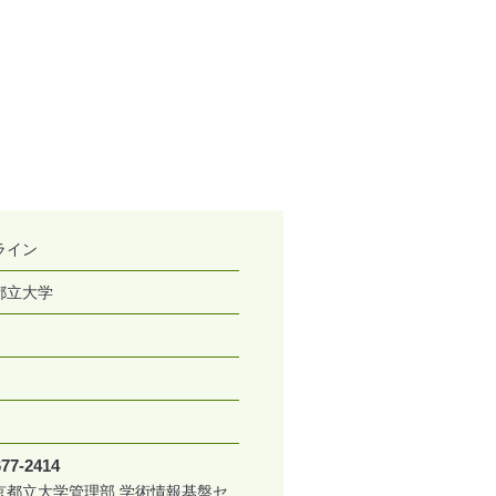
ライン
都立大学
677-2414
京都立大学管理部 学術情報基盤セ