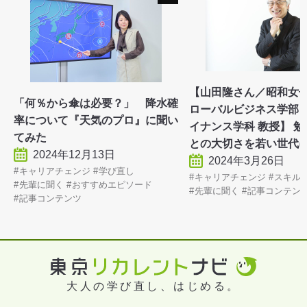
【山田隆さん／昭和女子
「何％から傘は必要？」 降水確
ローバルビジネス学部 
率について『天気のプロ』に聞い
イナンス学科 教授】 
てみた
との大切さを若い世代
2024年12月13日
2024年3月26日
キャリアチェンジ
学び直し
キャリアチェンジ
スキル
先輩に聞く
おすすめエピソード
先輩に聞く
記事コンテン
記事コンテンツ
大人の学び直し、はじめる。