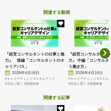
関連する動画
『経営コンサルタントの仕事と魅
『経営コンサルタント
力』 後編「コンサルタントのキ
力』 中編「コンサルタ
ャリアパス」
う働き方」
2026年4月16日
2026年4月16日
キャリアチェンジ
スキルアップ
キャリアチェンジ
スキル
先生に聞く
講義映像
先生に聞く
講義映像
関連する記事