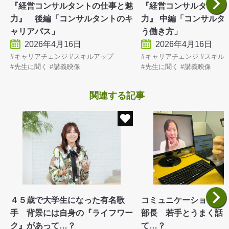
『経営コンサルタントの仕事と魅
『経営コンサルタント
力』 後編「コンサルタントのキ
力』 中編「コンサルタ
ャリアパス」
う働き方」
2026年4月16日
2026年4月16日
キャリアチェンジ
スキルアップ
キャリアチェンジ
スキル
先生に聞く
講義映像
先生に聞く
講義映像
関連する記事
４５歳で大学生になった有名歌
コミュニケーションに
手 背景には自身の『ライフワー
部長 若手とうまく話
ク』があって…？
て…？