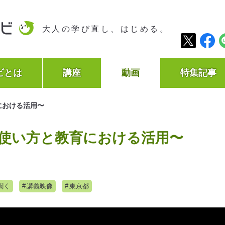
大人の学び直し、はじめる。
ビとは
講座
動画
特集記事
における活用〜
な使い方と教育における活用〜
聞く
講義映像
東京都