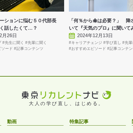
ケーションに悩む５０代部長
「何％から傘は必要？」 降
く話したくて…？
いて『天気のプロ』に聞いて
年2月26日
2024年12月13日
プ
先生に聞く
先輩に聞く
キャリアチェンジ
学び直し
先輩
ピソード
記事コンテンツ
おすすめエピソード
記事コンテン
大人の学び直し、はじめる。
動画
特集記事