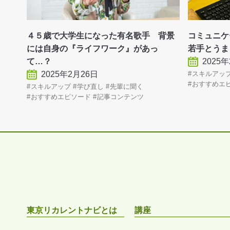
４５歳で大学生になった有名歌手 背景
コミュニ
には自身の『ライフワーク』があっ
若手とうま
て…？
2025
2025年2月26日
スキルアッ
おすすめエ
スキルアップ
学び直し
先輩に聞く
おすすめエピソード
記事コンテンツ
東京リカレントナビとは
講座