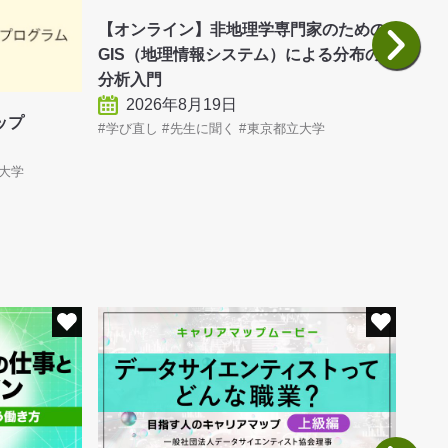
【オンライン】非地理学専門家のための
建築
GIS（地理情報システム）による分布の
る世
分析入門
2026年8月19日
学び
ョップ
学び直し
先生に聞く
東京都立大学
大学