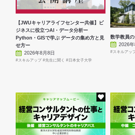
【JWUキャリアライフセンター共催】ビ
ジネスに役立つAI・データ分析ー
数学教員
Python・GISで学ぶ データの集め方と見
2026
せ方ー
スキルアッ
2026年8月8日
スキルアップ
先生に聞く
日本女子大学