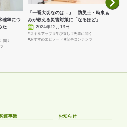
「一番大切なのは…」 防災士・時東ぁ
水確率につ
「ま
みが教える災害対策に「なるほど」
みた
『大
2024年12月13日
スキルアップ
学び直し
先輩に聞く
おすすめエピソード
記事コンテンツ
に聞く
学び
ツ
関連事業
お知らせ