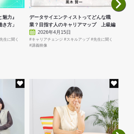
事と魅力』
データサイエンティストってどんな職
デー
働き方」
業？目指す人のキャリアマップ 上級編
業？
2026年4月15日
先生に聞く
キャリアチェンジ
スキルアップ
先生に聞く
キャ
講義映像
講義