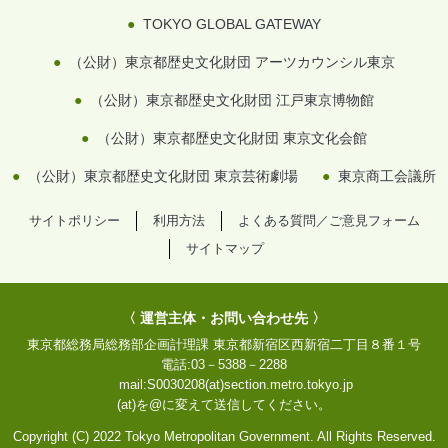
TOKYO GLOBAL GATEWAY
（公財）東京都歴史文化財団 アーツカウンシル東京
（公財）東京都歴史文化財団 江戸東京博物館
（公財）東京都歴史文化財団 東京文化会館
（公財）東京都歴史文化財団 東京芸術劇場
東京商工会議所
サイトポリシー
利用方法
よくある質問／ご意見フォーム
サイトマップ
〈 運営主体・お問い合わせ先 〉
東京都総務局総務部企画計理課
東京都新宿区西新宿二丁目８番１号
電話:
03－5388－2288
mail:
S0030208(at)section.metro.tokyo.jp
(at)を@に変えて送信してください。
Copyright (C) 2022 Tokyo Metropolitan Government. All Rights Reserved.