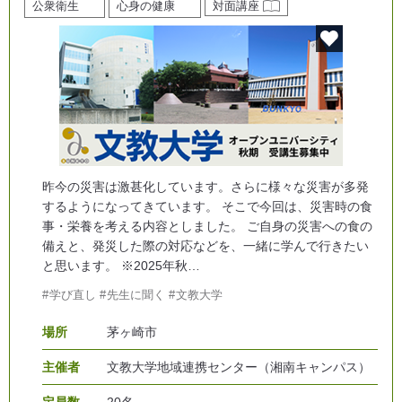
公衆衛生
心身の健康
対面講座
昨今の災害は激甚化しています。さらに様々な災害が多発
するようになってきています。 そこで今回は、災害時の食
事・栄養を考える内容としました。 ご自身の災害への食の
備えと、発災した際の対応などを、一緒に学んで行きたい
と思います。 ※2025年秋…
学び直し
先生に聞く
文教大学
場所
茅ヶ崎市
主催者
文教大学地域連携センター（湘南キャンパス）