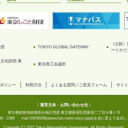
（公財）
財団
TOKYO GLOBAL GATEWAY
ーツカウ
文化財団 東
東京商工会議所
ポリシー
利用方法
よくある質問／ご意見フォーム
サイ
〈 運営主体・お問い合わせ先 〉
東京都総務局総務部企画計理課
東京都新宿区西新宿二丁目８番１号
88－2288
mail:
S0030208(at)section.metro.tokyo.jp
(at)を@に変えて送信
Copyright (C) 2022 Tokyo Metropolitan Government. All Rights Reserved.