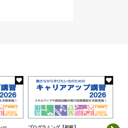
シー
プログラミング【初級】
Py