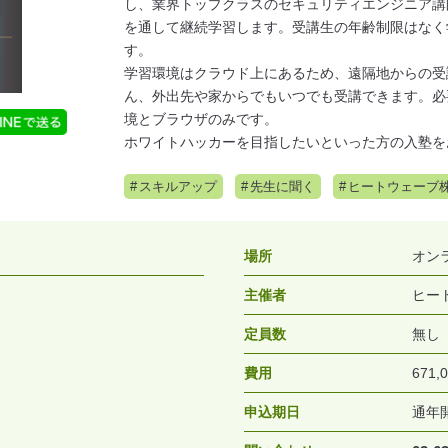
し、業界トップクラスのセキュリティエンジニア講
を通して継続学習します。受講生の年齢制限はなく
す。
学習環境はクラウド上にあるため、遠隔地からの受
ん、外出先や家からでもいつでも受講できます。必
境とブラウザのみです。
ホワイトハッカーを目指したいといった方の入塾を
スキルアップ
先生に聞く
ヒートウェーブ
場所
オン
主催者
ヒー
定員数
無し
費用
671,
申込期日
通年