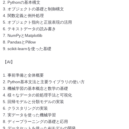
2. Pythonの基本構文
3. オブジェクトの基礎と制御構文
4. 関数定義と例外処理
5. オブジェクト指向と正規表現の活用
6. テキストデータの読み書き
7. NumPyとMatplotlib
8. PandasとPillow
9. scikit-learnを使った基礎
【AI】
1. 事前準備と全体概要
2. Python基本文法と主要ライブラリの使い方
3. 機械学習の基本概念と数学の基礎
4. 様々なデータの前処理手法と可視化
5. 回帰モデルと分類モデルの実装
6. クラスタリングの実装
7. 実データを使った機械学習
8. ディープラーニングの基礎と応用
9. データセットを使ったAIモデルの開発