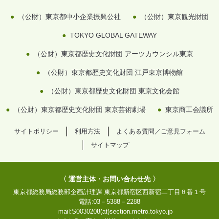
（公財）東京都中小企業振興公社
（公財）東京観光財団
TOKYO GLOBAL GATEWAY
（公財）東京都歴史文化財団 アーツカウンシル東京
（公財）東京都歴史文化財団 江戸東京博物館
（公財）東京都歴史文化財団 東京文化会館
（公財）東京都歴史文化財団 東京芸術劇場
東京商工会議所
サイトポリシー
利用方法
よくある質問／ご意見フォーム
サイトマップ
〈 運営主体・お問い合わせ先 〉
東京都総務局総務部企画計理課
東京都新宿区西新宿二丁目８番１号
電話:
03－5388－2288
mail:
S0030208(at)section.metro.tokyo.jp