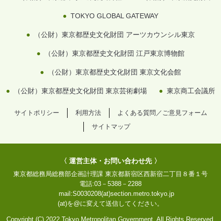
TOKYO GLOBAL GATEWAY
（公財）東京都歴史文化財団 アーツカウンシル東京
（公財）東京都歴史文化財団 江戸東京博物館
（公財）東京都歴史文化財団 東京文化会館
（公財）東京都歴史文化財団 東京芸術劇場
東京商工会議所
サイトポリシー
利用方法
よくある質問／ご意見フォーム
サイトマップ
〈 運営主体・お問い合わせ先 〉
東京都総務局総務部企画計理課
東京都新宿区西新宿二丁目８番１号
電話:
03－5388－2288
mail:
S0030208(at)section.metro.tokyo.jp
(at)を@に変えて送信してください。
Copyright (C) 2022 Tokyo Metropolitan Government. All Rights Reserved.