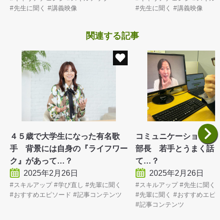
先生に聞く
講義映像
先生に聞く
講義映像
関連する記事
４５歳で大学生になった有名歌
コミュニケーションに
手 背景には自身の『ライフワー
部長 若手とうまく話
ク』があって…？
て…？
2025年2月26日
2025年2月26日
スキルアップ
学び直し
先輩に聞く
スキルアップ
先生に聞く
おすすめエピソード
記事コンテンツ
先輩に聞く
おすすめエピ
記事コンテンツ