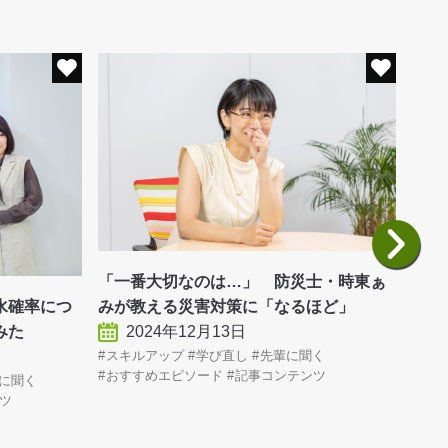
「一番大切なのは…」 防災士・時東ぁ
【山
水確率につ
みが教える災害対策に「なるほど」
ビジ
みた
2024年12月13日
授】
スキルアップ
学び直し
先輩に聞く
伝え
おすすめエピソード
記事コンテンツ
に聞く
ツ
キャ
記事