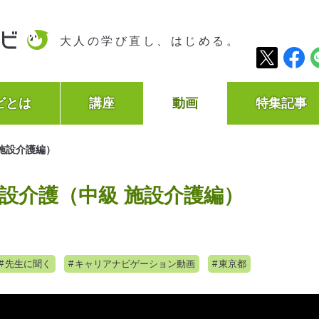
大人の学び直し、はじめる。
ビとは
講座
動画
特集記事
施設介護編）
設介護（中級 施設介護編）
先生に聞く
キャリアナビゲーション動画
東京都