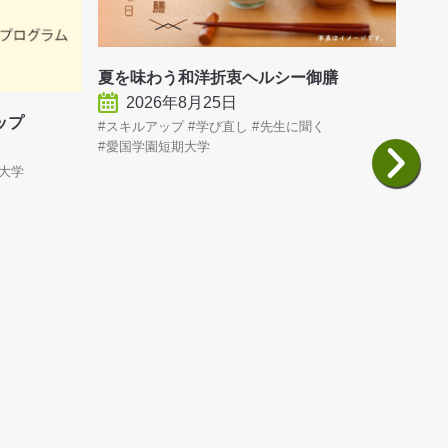
【ハ
（e
夏を味わう和洋折衷ヘルシー御膳
スキ
2026年8月25日
ョップ
スキルアップ
学び直し
先生に聞く
愛国学園短期大学
大学