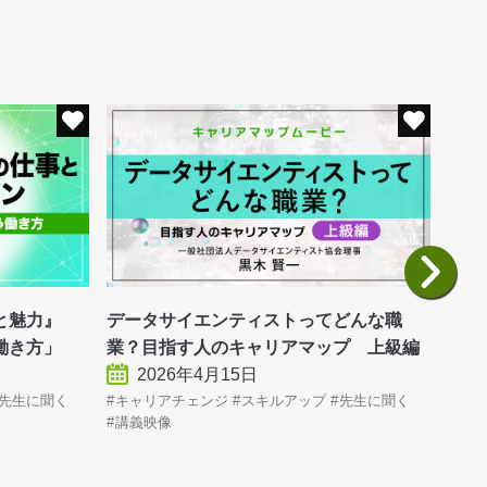
事と魅力』
データサイエンティストってどんな職
デー
働き方」
業？目指す人のキャリアマップ 上級編
業？
2026年4月15日
先生に聞く
キャリアチェンジ
スキルアップ
先生に聞く
キャ
講義映像
講義