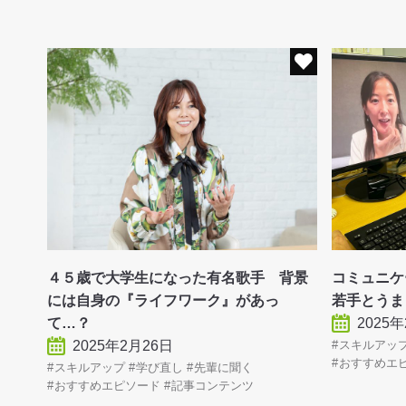
４５歳で大学生になった有名歌手 背景
コミュニ
には自身の『ライフワーク』があっ
若手とうま
て…？
2025
2025年2月26日
スキルアッ
おすすめエ
スキルアップ
学び直し
先輩に聞く
おすすめエピソード
記事コンテンツ