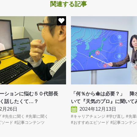
関連する記事
ケーションに悩む５０代部長
「何％から傘は必要？」 降
く話したくて…？
いて『天気のプロ』に聞いて
年2月26日
2024年12月13日
プ
先生に聞く
先輩に聞く
キャリアチェンジ
学び直し
先輩
ピソード
記事コンテンツ
おすすめエピソード
記事コンテン