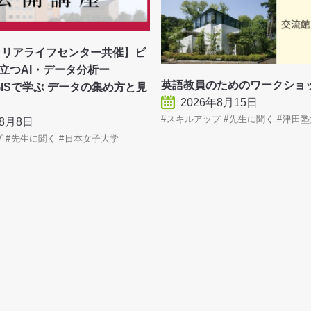
ャリアライフセンター共催】ビ
立つAI・データ分析ー
英語教員のためのワークシ
・GISで学ぶ データの集め方と見
2026年8月15日
スキルアップ
先生に聞く
津田塾
年8月8日
プ
先生に聞く
日本女子大学