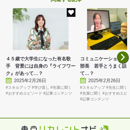
４５歳で大学生になった有名歌
コミュニケーションに
手 背景には自身の『ライフワー
部長 若手とうまく話
ク』があって…？
て…？
2025年2月26日
2025年2月26日
スキルアップ
学び直し
先輩に聞く
スキルアップ
先生に聞く
おすすめエピソード
記事コンテンツ
先輩に聞く
おすすめエピ
記事コンテンツ