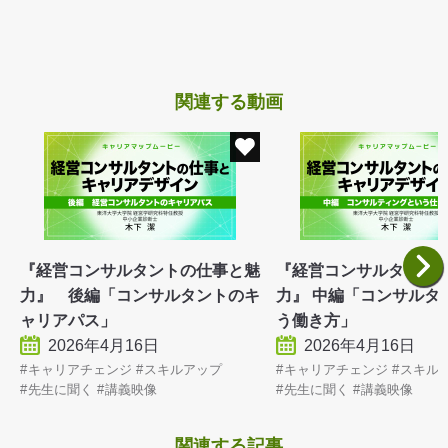
関連する動画
『経営コンサルタントの仕事と魅
『経営コンサルタント
力』 後編「コンサルタントのキ
力』 中編「コンサルタ
ャリアパス」
う働き方」
2026年4月16日
2026年4月16日
キャリアチェンジ
スキルアップ
キャリアチェンジ
スキル
先生に聞く
講義映像
先生に聞く
講義映像
関連する記事