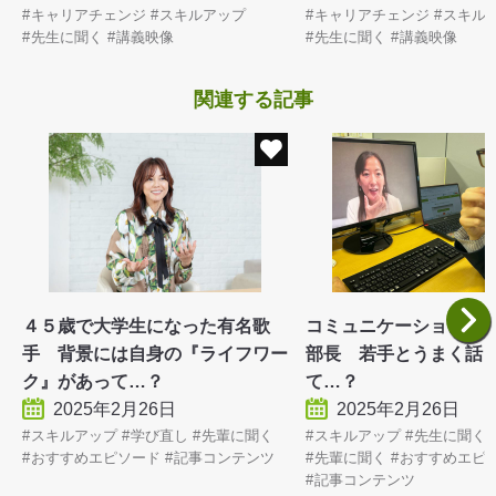
キャリアチェンジ
スキルアップ
キャリアチェンジ
スキル
先生に聞く
講義映像
先生に聞く
講義映像
関連する記事
４５歳で大学生になった有名歌
コミュニケーションに
手 背景には自身の『ライフワー
部長 若手とうまく話
ク』があって…？
て…？
2025年2月26日
2025年2月26日
スキルアップ
学び直し
先輩に聞く
スキルアップ
先生に聞く
おすすめエピソード
記事コンテンツ
先輩に聞く
おすすめエピ
記事コンテンツ