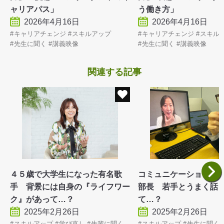
ャリアパス」
う働き方」
2026年4月16日
2026年4月16日
キャリアチェンジ
スキルアップ
キャリアチェンジ
スキル
先生に聞く
講義映像
先生に聞く
講義映像
関連する記事
４５歳で大学生になった有名歌
コミュニケーションに
手 背景には自身の『ライフワー
部長 若手とうまく話
ク』があって…？
て…？
2025年2月26日
2025年2月26日
スキルアップ
学び直し
先輩に聞く
スキルアップ
先生に聞く