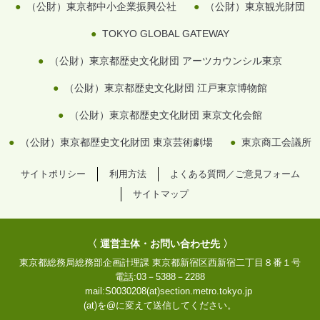
（公財）東京都中小企業振興公社
（公財）東京観光財団
TOKYO GLOBAL GATEWAY
（公財）東京都歴史文化財団 アーツカウンシル東京
（公財）東京都歴史文化財団 江戸東京博物館
（公財）東京都歴史文化財団 東京文化会館
（公財）東京都歴史文化財団 東京芸術劇場
東京商工会議所
サイトポリシー
利用方法
よくある質問／ご意見フォーム
サイトマップ
〈 運営主体・お問い合わせ先 〉
東京都総務局総務部企画計理課
東京都新宿区西新宿二丁目８番１号
電話:
03－5388－2288
mail:
S0030208(at)section.metro.tokyo.jp
(at)を@に変えて送信してください。