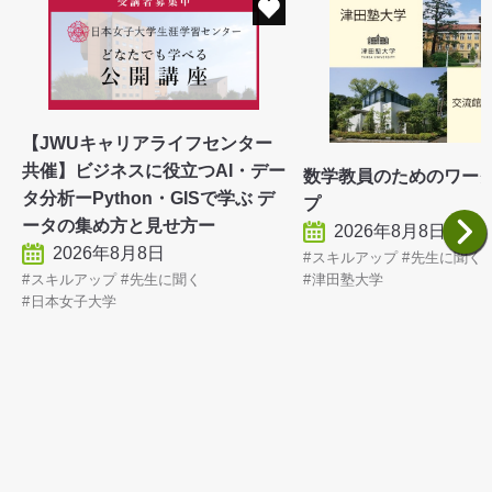
【JWUキャリアライフセンター
共催】ビジネスに役立つAI・デー
数学教員のためのワー
タ分析ーPython・GISで学ぶ デ
プ
ータの集め方と見せ方ー
2026年8月8日
2026年8月8日
スキルアップ
先生に聞く
スキルアップ
先生に聞く
津田塾大学
日本女子大学