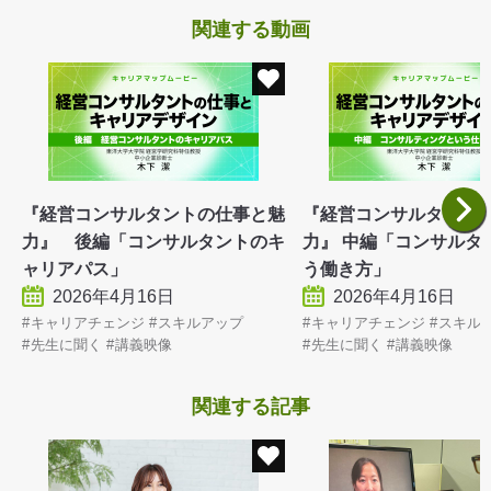
関連する動画
『経営コンサルタントの仕事と魅
『経営コンサルタント
力』 後編「コンサルタントのキ
力』 中編「コンサルタ
ャリアパス」
う働き方」
2026年4月16日
2026年4月16日
キャリアチェンジ
スキルアップ
キャリアチェンジ
スキル
先生に聞く
講義映像
先生に聞く
講義映像
関連する記事