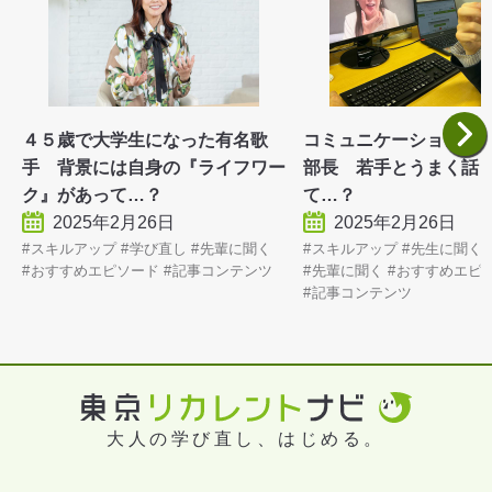
４５歳で大学生になった有名歌
コミュニケーションに
手 背景には自身の『ライフワー
部長 若手とうまく話
ク』があって…？
て…？
2025年2月26日
2025年2月26日
スキルアップ
学び直し
先輩に聞く
スキルアップ
先生に聞く
おすすめエピソード
記事コンテンツ
先輩に聞く
おすすめエピ
記事コンテンツ
大人の学び直し、はじめる。