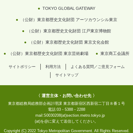
TOKYO GLOBAL GATEWAY
（公財）東京都歴史文化財団 アーツカウンシル東京
（公財）東京都歴史文化財団 江戸東京博物館
（公財）東京都歴史文化財団 東京文化会館
（公財）東京都歴史文化財団 東京芸術劇場
東京商工会議所
サイトポリシー
利用方法
よくある質問／ご意見フォーム
サイトマップ
〈 運営主体・お問い合わせ先 〉
東京都総務局総務部企画計理課
東京都新宿区西新宿二丁目８番１号
電話:
03－5388－2288
mail:
S0030208(at)section.metro.tokyo.jp
(at)を@に変えて送信してください。
Copyright (C) 2022 Tokyo Metropolitan Government. All Rights Reserved.