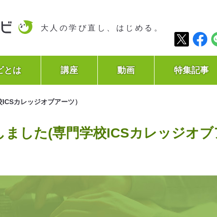
大人の学び直し、はじめる。
ビとは
講座
動画
特集記事
ICSカレッジオブアーツ）
しました(専門学校ICSカレッジオ