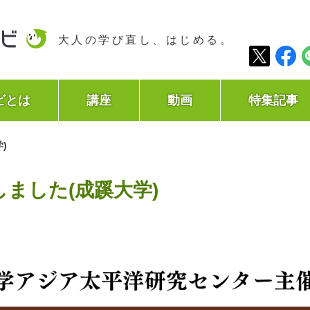
大人の学び直し、はじめる。
ビとは
講座
動画
特集記事
)
ました(成蹊大学)