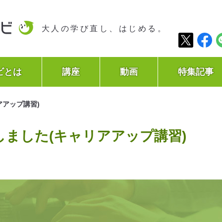
大人の学び直し、はじめる。
ビとは
講座
動画
特集記事
アアップ講習)
しました(キャリアアップ講習)