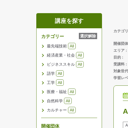
講座を探す
カテゴ
選択解除
カテゴリー
開催団
最先端技術
All
エリア
経済産業・社会
All
目的
ビジネススキル
All
受講料
対象世
語学
All
学習レ
工学
All
医療・福祉
All
自然科学
All
カルチャー
All
開催団体