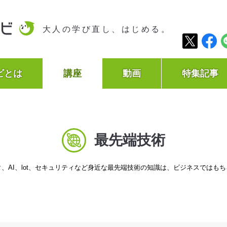
大人の学び直し、はじめる。
ビとは
講座
動画
特集記事
最先端技術
、AI、lot、セキュリティなど身近な最先端技術の知識は、ビジネスではも