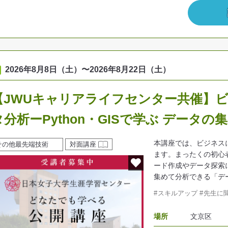
2026年8月8日（土）
〜
2026年8月22日（土）
【JWUキャリアライフセンター共催】ビ
タ分析ーPython・GISで学ぶ データ
本講座では、ビジネス
その他最先端技術
対面講座
ます。まったくの初心者
ード作成やデータ探索
集めて分析できる「デ
スキルアップ
先生に
場所
文京区