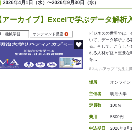
2026年4月1日（水）
〜
2026年9月30日（水）
【アーカイブ】Excelで学ぶデータ解析
ビジネスの世界では、
AI・機械学習
オンデマンド講座
いて、データ解析よる
る。そして、こうした
れる人材が益々重要な
を…
スキルアップ
先生に
場所
オンライン
主催者
明治大学
定員数
100名
費用
5500円
申込期日
2026年8月