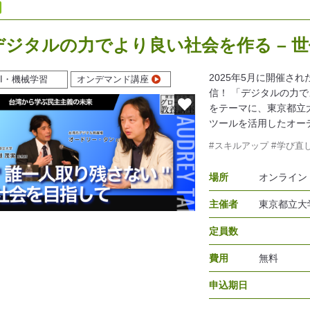
デジタルの力でより良い社会を作る – 世
2025年5月に開催さ
AI・機械学習
オンデマンド講座
信！ 「デジタルの力
をテーマに、東京都立
ツールを活用したオー
スキルアップ
学び直
場所
オンライン
主催者
東京都立大
定員数
費用
無料
申込期日