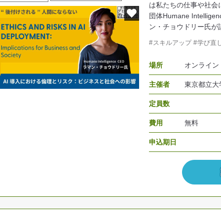
は私たちの仕事や社会
団体Humane Intel
ン・チョウドリー氏が語
スキルアップ
学び直
場所
オンライン
主催者
東京都立大
定員数
費用
無料
申込期日