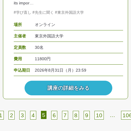
its impor…
学び直し
先生に聞く
東京外国語大学
場所
オンライン
主催者
東京外国語大学
定員数
30名
費用
11800円
申込期日
2026年8月31日（月）23:59
講座の詳細をみる
5
…
1
2
3
4
6
7
8
9
10
10