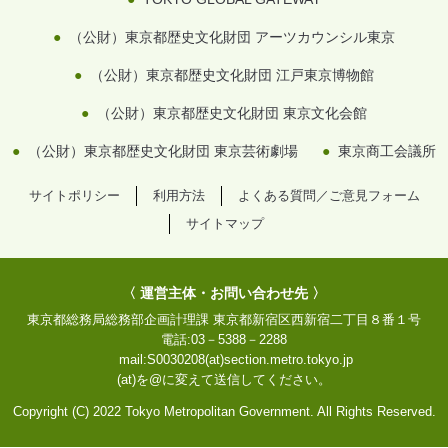
（公財）東京都歴史文化財団 アーツカウンシル東京
（公財）東京都歴史文化財団 江戸東京博物館
（公財）東京都歴史文化財団 東京文化会館
（公財）東京都歴史文化財団 東京芸術劇場
東京商工会議所
サイトポリシー
利用方法
よくある質問／ご意見フォーム
サイトマップ
〈 運営主体・お問い合わせ先 〉
東京都総務局総務部企画計理課
東京都新宿区西新宿二丁目８番１号
電話:
03－5388－2288
mail:
S0030208(at)section.metro.tokyo.jp
(at)を@に変えて送信してください。
Copyright (C) 2022 Tokyo Metropolitan Government. All Rights Reserved.